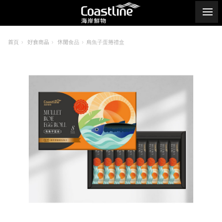
首頁
好食商品
休閒食品
烏魚子蛋捲禮盒