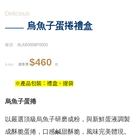
Delicious
烏魚子蛋捲禮盒
編號:
8LAB0008P0050
$460
$ 560
優惠價
元
※產品包裝：禮盒、提袋
烏魚子蛋捲
以嚴選頂級烏魚子研磨成粉，與新鮮蛋液調製
成酥脆蛋捲，
口感鹹甜酥脆，風味完美體現。